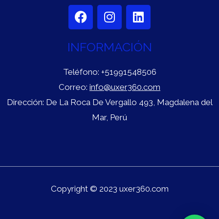
F
I
L
a
n
i
c
s
n
INFORMACIÓN
e
t
k
b
a
e
o
g
d
Teléfono:
+51991548506
o
r
i
Correo:
info@uxer360.com
k
a
n
Dirección: De La Roca De Vergallo 493, Magdalena del
m
Mar, Perú
Copyright © 2023 uxer360.com