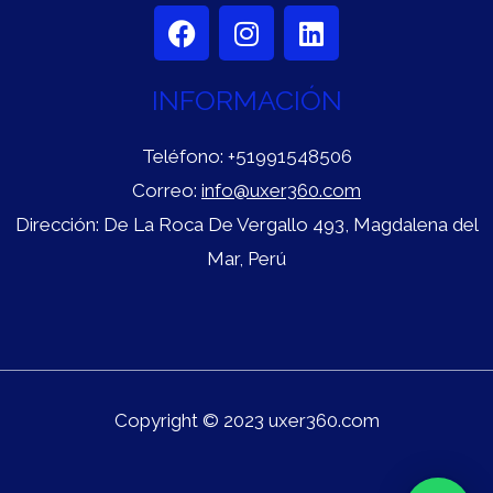
F
I
L
a
n
i
c
s
n
INFORMACIÓN
e
t
k
b
a
e
o
g
d
Teléfono:
+51991548506
o
r
i
Correo:
info@uxer360.com
k
a
n
Dirección: De La Roca De Vergallo 493, Magdalena del
m
Mar, Perú
Copyright © 2023 uxer360.com